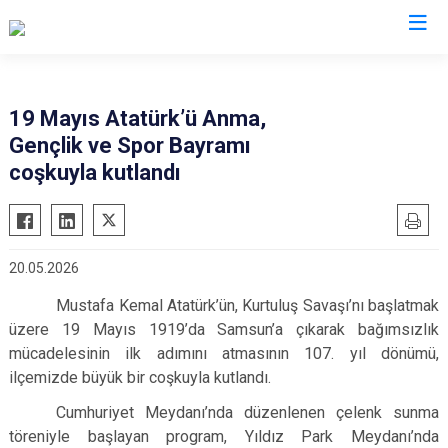
Balıkesir
19 Mayıs Atatürk’ü Anma,
Gençlik ve Spor Bayramı
Ayvalık
Havran
coşkuyla kutlandı
Balya
İvrindi
Bandırma
Kepsut
Bigadiç
Manyas
20.05.2026
Burhaniye
Marmara
Mustafa Kemal Atatürk’ün, Kurtuluş Savaşı’nı başlatmak
Dursunbey
Savaştepe
üzere 19 Mayıs 1919’da Samsun’a çıkarak bağımsızlık
Edremit
Sındırgı
mücadelesinin ilk adımını atmasının 107. yıl dönümü,
Erdek
Susurluk
ilçemizde büyük bir coşkuyla kutlandı.
Gömeç
Karesi
Cumhuriyet Meydanı’nda düzenlenen çelenk sunma
Gönen
töreniyle başlayan program, Yıldız Park Meydanı’nda
Altıeylül