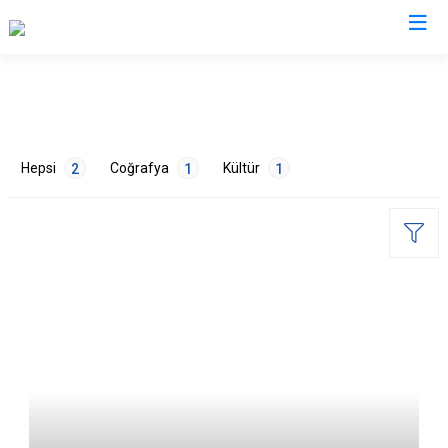
Balıkesir
Ayvalık
Havran
Hepsi
Coğrafya
Kültür
2
1
1
Balya
İvrindi
Bandırma
Kepsut
Bigadiç
Manyas
Burhaniye
Marmara
ETİKETLER
Dursunbey
Savaştepe
Edremit
Sındırgı
Nüfus
1
Tarih
1
Erdek
Susurluk
Gömeç
Karesi
Gönen
Altıeylül