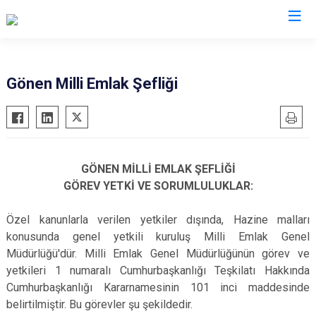
Balıkesir
Gönen Milli Emlak Şefliği
Ayvalık
Havran
Balya
İvrindi
Bandırma
Kepsut
GÖNEN MİLLİ EMLAK ŞEFLİĞİ
Bigadiç
Manyas
GÖREV YETKİ VE SORUMLULUKLAR:
Burhaniye
Marmara
Özel kanunlarla verilen yetkiler dışında, Hazine malları
Dursunbey
Savaştepe
konusunda genel yetkili kuruluş Milli Emlak Genel
Edremit
Sındırgı
Müdürlüğü'dür. Milli Emlak Genel Müdürlüğünün görev ve
Erdek
Susurluk
yetkileri 1 numaralı Cumhurbaşkanlığı Teşkilatı Hakkında
Gömeç
Karesi
Cumhurbaşkanlığı Kararnamesinin 101 inci maddesinde
belirtilmiştir. Bu görevler şu şekildedir.
Gönen
Altıeylül