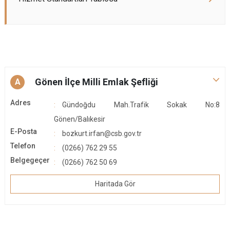
Gönen İlçe Milli Emlak Şefliği
A
Adres
Gündoğdu Mah.Trafik Sokak No:8
Gönen/Balıkesir
E-Posta
bozkurt.irfan@csb.gov.tr
Telefon
(0266) 762 29 55
Belgegeçer
(0266) 762 50 69
Haritada Gör